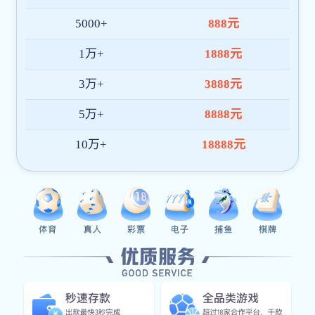
建起自己的攻势。第一个进球来自于海港队，一记漂
亮的远射打破了僵局，让主队球迷欢呼不已。
然而，北京国安并没有被动接受，而是迅速调整策
略，加大了攻击力度。在随后的比赛中，他们通过一
次精妙配合，实现了扳平比分。这一刻不仅让现场观
众欢声雷动，也向外界展现出国安队坚定不移的斗
志。
整场比赛节奏紧凑，双方互有攻守，各自发挥出色。
在最后时刻，尽管两队都有机会改写比分，但都未能
抓住机会。这种胶着状态让观众心跳加速，同时也为
本次交锋增添了不少戏剧性。
2、球队表现分析
从整体来看，海港队在技术层面上展现了高水平的控