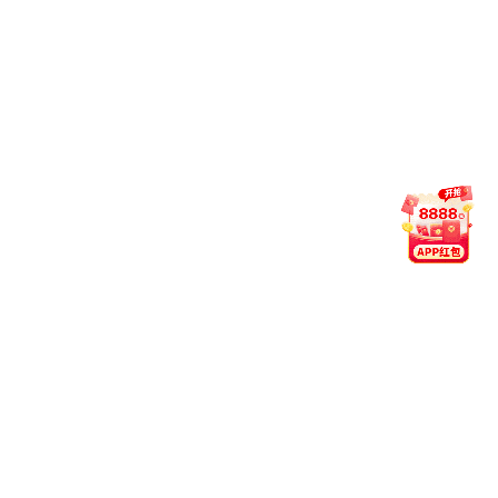
为他们前行道路上的动力源泉。
展望未来，希望能看到更多这样的经典赛事，不仅给
到我们视觉上的享受，更能唤醒人心底对生活无限可
能性的追求。让我们共同期待中国足球更加美好的明
天！
上一篇：
明日马刺对阵森林狼G6主裁判詹姆…
下一篇：
亨利呼吁切尔西明确核心圈层并给