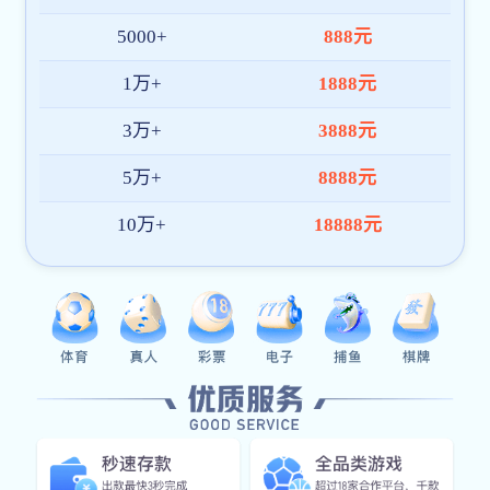
平台技术与服务能力
平台构建了一套高可用的全终端直播服务架构，集成智能风
控、秒级加载、多节点加速等核心技术，确保不同区域用户