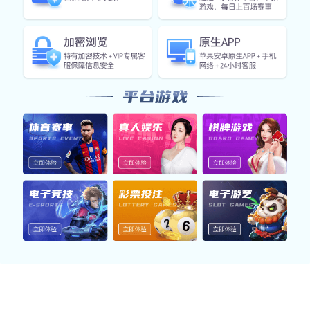
都能流畅体验体育赛事。 同时，开云官方网页版提供全天
候客服支持与数据同步，致力于打造值得信赖的观赛首选平
台。
五大核心功能 · 场景整
合
从赛事直播到多端互动，构建开云官方网页版生态闭环
体育赛事直播