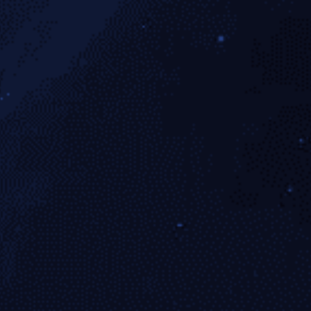
英镑并扣3
驾驶过程中超速，被处以1000英镑...
首轮签或将
多枚首轮签的消息，这一信息引发了...
翰康大圣约
运动员徐昕可能加盟美国杨百翰大...
拉敲定最后