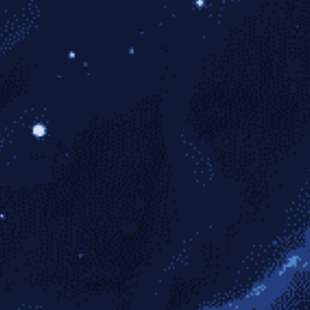
用了一种较为灵活多变的阵型，使得他们能够快速适应对手变化
率。这一战术安排让水晶宫始终处于被动状态，难以展开有效攻
球员，这样不仅增加了球队活力，也让年轻人获得锻炼机会。在
队伍斗志。
法，教练成功地带领球队赢得这场关键胜利，这对于整个赛季来
下来的赛事中更加游刃有余。
的排名，更重要的是增强了全队上下对于未来赛事信心。从心理
努力。同时，它也向外界传递出信息：这支团队具备竞争力，有
关注者，无论是赞助商还是媒体，都可能因此增添对俱乐部投资
金支持，从而实现良性循环。