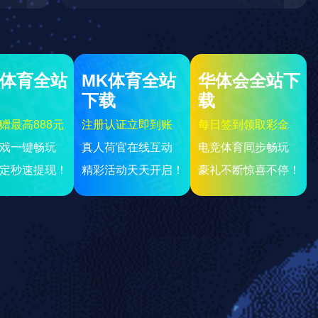
一数据不仅反映了两队之间实力差距，也说明
们难以形成实质性的威胁。
续比赛中进行及时调整，以避免类似失利再
更是在关键时刻送出了致命助攻。在第62
的技术。
位、果断射门，让人印象深刻。在两名球员
保持这种状态，对于接下来的联赛无疑是一