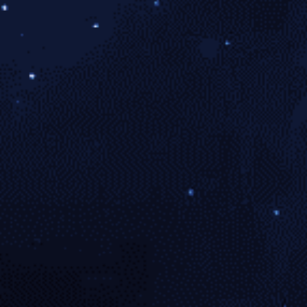
相关推荐文章
马奎尔因超速驾驶被罚款1000
近日，英超联赛的知名球员马奎尔因在
2026-07-28
名记透露开拓者掌握雄鹿多枚
近日，有名记透露开拓者掌握了雄鹿
2026-07-15
多家媒体报道徐昕或加盟杨百
近日，多家媒体纷纷报道了中国篮球
2026-06-26
阿森纳即将向巴黎报价巴尔科