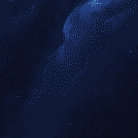
持续改进，相信伯恩茅斯将在本赛季取得更加骄人的成绩，不断
扬破门，不仅展现出个人才华，也反映出了团队凝聚力与配合默
定基础。随着接下来的赛事逐渐推进，希望球队能够继续保持当
日益激烈竞争打下坚实基础。希望所有球员都能继续努力奋斗，