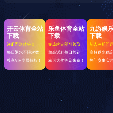
此外，在射门次数上，伯恩茅斯以15次射
了伯恩茅斯在比赛中的高效利用机会。相
总而言之，这场比赛展现出了伯恩茅斯强
次发生。
2、布鲁克斯与拉扬的
布鲁克斯作为伯恩茅斯中场的重要一员，
分钟时，他精准地找到前锋拉扬，为其创
而拉扬则凭借这一机会成功破门，不仅为
之间默契配合下，他们共同成为本场比赛
这样的合作不仅增强了双方之间的信任感
个积极信号。