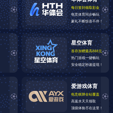
首页
/
体育头条
展现了他出色的助攻能力，为队友拉扬送上
展望，旨在全面解读伯恩茅斯如何在主场大
攻中的主动性。通过精准的传递与流畅的配
守都未能发挥出应有水平。