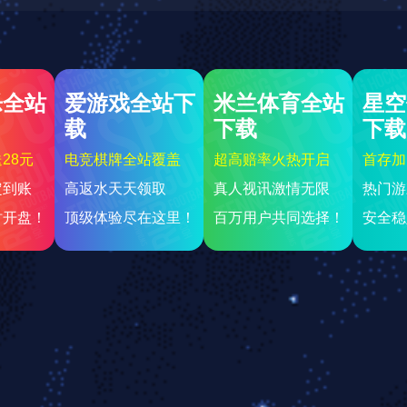
门领先于水晶宫的8次，其中5次射正直接威胁到对方门将。这
比之下，水晶宫虽然也试图组织反击，但缺乏有效配合，使得他
大的团队协作能力和良好的技战术执行力，而水晶宫则需要在后
默契配合
他在本场比赛中的表现尤为突出。他不仅承担起组织进攻的重任，
造了破门良机。这一传球充分体现了布鲁克斯敏锐的视野和极佳
球队扩大了领先优势，也展示了自己出色的个人能力。他灵活跑
胜利的重要推手。
，同时也提升了整支球队的士气。如果布鲁克斯和拉扬能够继续