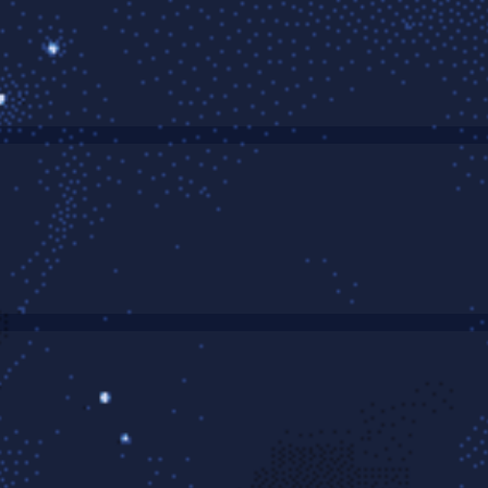
斯主场大胜水晶宫3比0
场迎战水晶宫，以3比0的绝对优势取得胜利。比赛中，布鲁克斯
入分析这场比赛，包括球队表现、关键球员、战术布局以及未来
和排名的重要性。
出色。根据赛后统计，球队控球率达到了60%，显示出他们在进
成多次威胁射门。而水晶宫则显得有些疲惫，无论是进攻还是防