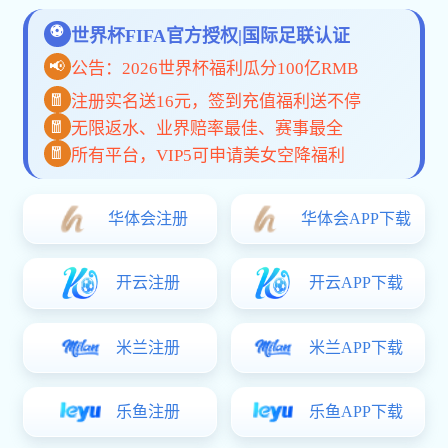
加速网络，保障在不同网络环境下依旧稳定可用。
安全是基础保障。我们引入多重加密机制、AI 风控体
系与实时监测模块，自动识别潜在异常操作，保护用
户数据与平台系统稳定。 所有信息传输均通过银行级
加密协议处理，确保每一次使用都安全可靠。
在服务方面，开云官方网页版 设有 24 小时客服中
心，提供多语言即时响应。 同时平台构建智能化数据
处理系统，实现快速响应与高效反馈，让用户在赛事
期间享受流畅操作体验。
全终端兼容接入
不论是手机、平板还是电脑，开云网页版·官方版
在线登入-开云(中国) 可自动适配设备，实现多端
同步使用，无需额外安装，即开即用。