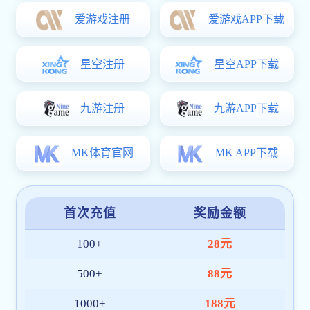
本地化语言与支付
支持多语言切换与主流本地结算方式，平台覆盖
英语、中文、马来语等界面选项，满足不同地区
用户需求，使用更便捷。
用户真实心声
来自全国各地的真实反馈，见证我们服务的每一步进步。
“完全出乎意料的好”
“设计感和操作都很