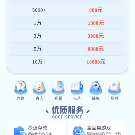
一方面，这些球员能够带动整个队伍的士气与氛围，
另一方面，他们也是战术实施中的关键角色。亨利呼
吁切尔西明确这些核心球员，不仅能提升球队凝聚
力，还能让新教练在战术布置上有更明确的人选支
持。
此外，只有当核心成员得到认可并被赋予权责时，他
们才能真正发挥出应有的效用。这种认同感能够增强
他们对球队目标的忠诚度，使得他们愿意投入更多精
力去推动球队向前发展。因此，构建一个以核心球员
为中心的体系，将是提升切尔西竞争力的一大举措。
通过建立这样一个清晰且稳固的核心圈层，切尔西还
可以有效减少内部摩擦和不必要的人际关系问题。当
每位球员都了解自己的定位时，队伍整体运作将变得