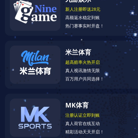
曼联首发分析库尼亚替代阿玛
2026-06-10 20:48
46 次阅读
本文围绕“曼联首发分析，库尼亚替代阿
们将分析库尼亚替代阿玛德的原因及其对
遗憾，并探讨他在赛季中的重要性；最后
1、库尼亚替代阿玛德解
在最近的一场比赛中，曼联决定让库尼亚
和速度著称，他能够在进攻端给予球队更
应教练对于边路突破的要求。