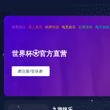
开云官方网页版
欢迎访问
开云官方网页版
，提供全面
步更新千场比