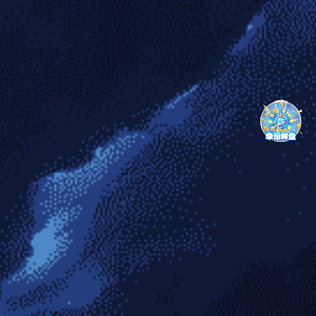
守意识都非常出色。在本赛季初期，他曾多
一种损失。
竞技水平，也能为球队带来更稳固的防线保
认为约罗应该得到更多机会，以便能够更快
，很容易出现焦虑情绪，这直接影响到他们
时间适应顶级赛事节奏，而另一方面，一些
个位置都需保持充足的人手储备，这是考验