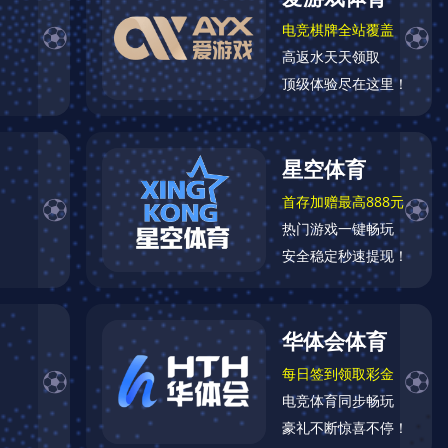
首页
/
体育头条
联在近期比赛中的首发阵容选择。首先，我
在影响；接着，我们会评估约罗未能首发的
望为读者提供更深入的理解和见解。
球员各有特点。库尼亚以其出色的身体素质
目前战术体系下，库尼亚显然能够更好地适