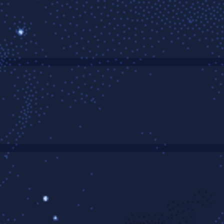
德合情合理约罗未能首发令人遗憾
玛德合情合理，约罗未能首发令人遗憾”这一主题，深入探讨了曼
球队战术的影响；其次，将讨论阿玛德缺席对球队整体表现的潜
，总结曼联当前阵容构建的挑战与机遇。通过这些分析，我们希
析
取代阿玛德进入首发阵容。这一决策引起了广泛关注，因为两名
多的选择和威胁。而阿玛德则以其灵巧的技术和创造力闻名。在