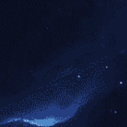
教练智慧的重要因素之一。
此外，各类转会传闻不断，也让目前队内
凝聚力，以及建立良好的竞争氛围，是提
因此，可以预见的是，在未来一段时间内
题。这也意味着每一次首发选择背后，都
总结：
综上所述，“曼联首发分析：库尼亚替代
员发展的重要性等。在当前激烈竞争环境
最终，希望曼联能够找到最佳平衡点，不