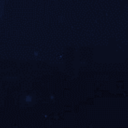
现不佳猛龙
德对英格拉姆在季后赛表现的点评...
晓博主预测
平竞赛规定而面临多达115项...
联系我们
快速导航
都市金牛区一环路北三段186号
App下载
关于我们
upport@ossarizona.com
隐私政策
用户协议
网站地图