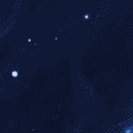
起了不少讨论。他作为后卫线上非常有潜力的新星，其速度和防
并没有获得足够多的上场时间，这对于他个人的发展来说无疑是
言而喻。如果约罗能够得到更多锻炼机会，不仅可以提高自己的
利益考量，而教练团队必须权衡各种因素。这也是为什么许多人
仅关乎经验积累，更关乎心理健康。如果他们长期处于替补位置
给予约罗更多上场机会，让这位年轻才俊早日绽放光芒。
面的一系列挑战。一方面，新老交替过程中，一些年轻新星需要
管理，以确保团队整体竞争力。同时，在伤病潮频繁侵袭下，各