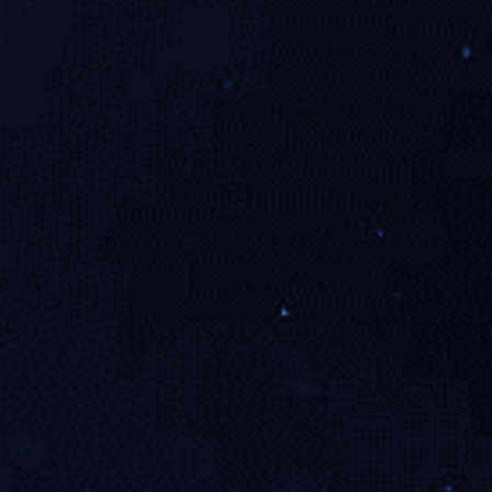
下一篇：
塔图姆半场两双表现出色三节反向