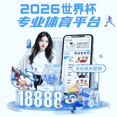
注册入口
开云官方网页版
APP与网页版
入口｜畅享全球体育赛事与数
据服务
欢迎访问
开云官方网页版
，提供全面覆盖足
球、篮球、电竞等项目的赛事资讯与数据内容，
支持
APP下载
与
网页使用
，每日同步更新千场
比赛，聚焦热门体育内容， 助您轻松获取赛事
动态，掌握比赛节奏。