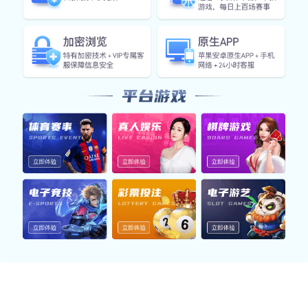
OG·阿努诺比是多伦多猛龙队的重要一环，以其独特
的身材和快速反应驰名联盟。他对于外线投射和持球
突破都有极高水准，而他的防守同样引人瞩目。作为
一个小前锋，他通常负责盯防对方最具威胁性的得分
手，这要求他需具备超强的一对一能力。
在比赛中，OG展现了卓越的侧步移动能力以及扑抢
意识，让对手难以找到轻松出手的位置。他能够快速
贴上去，并利用自己的臂展干扰投篮，对方往往需要
付出额外努力才能完成进攻。此外，他积极参与帮助
队友进行换防，使得整支球队形成合力，有效遏制了
敌方攻击。
更为重要的是，OG·阿努诺比不仅限于个人防守，其
团队意识也十分突出。在快攻时，他能够迅速回撤至